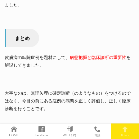
ました。
まとめ
皮膚病の転院症例を題材にして、
病態把握と臨床診断の重要性
を
解説してきました。
大事なのは、無理矢理に確定診断（のようなもの）をつけるので
はなく、今目の前にある症例の病態を正しく評価し、正しく臨床
診断を行うことです。
HOME
FaceBook
WEB予約
電話
TOPへ
病態を評価するのには、色んな情報を正しく整理する必要があり