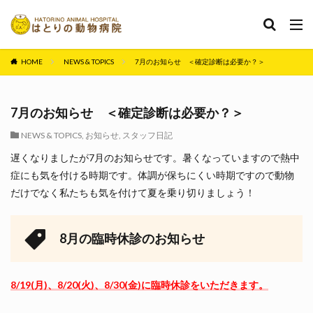
カテゴリー
HOME
NEWS & TOPICS
7月のお知らせ ＜確定診断は必要か？＞
タグ
7月のお知らせ ＜確定診断は必要か？＞
セミナー
ペット保険
保険
手術 動物医療
NEWS & TOPICS
,
お知らせ
,
スタッフ日記
歯科 歯石
狂犬病
狂犬病 予防
窓口精算
遅くなりましたが7月のお知らせです。暑くなっていますので熱中
縫合糸 手術 動物医療
症にも気を付ける時期です。体調が保ちにくい時期ですので動物
だけでなく私たちも気を付けて夏を乗り切りましょう！
検索
8月の臨時休診のお知らせ
8/19(月)、8/20(火)、8/30(金)に臨時休診をいただきます。