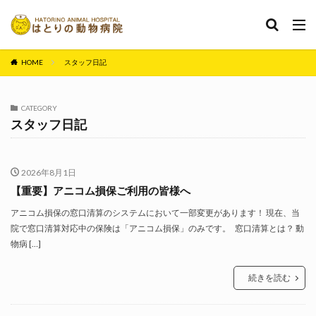
カテゴリー
HOME
スタッフ日記
CATEGORY
タグ
スタッフ日記
セミナー
ペット保険
保険
手術 動物医療
歯科 歯石
狂犬病
狂犬病 予防
窓口精算
2026年8月1日
縫合糸 手術 動物医療
【重要】アニコム損保ご利用の皆様へ
検索
アニコム損保の窓口清算のシステムにおいて一部変更があります！ 現在、当
院で窓口清算対応中の保険は「アニコム損保」のみです。 窓口清算とは？ 動
物病 […]
続きを読む