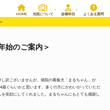
院内の様子
スタッフ紹介
スタッフ日記
予防医療
不妊・去勢手術
外科
歯科
眼科
皮膚科・スキンケア
整形外科
循環器科
腫瘍科
HOME
当院について
診療科目
よくある質問
内＞
院内の様子
スタッフ紹介
スタッフ日記
予防医療
不妊・去勢手術
外科
歯科
眼科
皮膚科・スキンケア
整形外科
循環器科
腫瘍科
末年始のご案内＞
申し訳ございませんが、病院の看板犬「まるちゃん」が
が14歳ぐらいかと思います。多くの方にかわいがっていただ
人を笑顔にしてくれました。まるちゃんにもとても感謝し