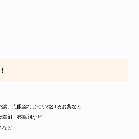
！
患薬、点眼薬など使い続けるお薬など
吸着剤、整腸剤など
事など