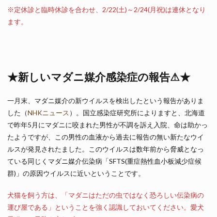
※定休診と臨時休診を合わせ、2/22(土)～2/24(月祝)は連休となり
ます。
★新しいマダニ媒介感染症の報告⚠★
一月末、マダニ媒介の新ウイルスを検出したという報告がありま
した（
NHKニュース
）。国立感染症研究所によりますと、北海道
で昨年5月にマダニに咬まれた男性が不調を訴え入院、命は助かっ
たようですが、この男性の血液から過去に報告の無い新たなウイ
ルスが発見されたました。このウイルスは数年前から脅威となっ
ている同じくマダニ媒介伝染病「SFTS(重症熱性血小板減少症候
群)」の原因ウイルスに近いということです。
犬猫を飼う方は、「マダニはただの虫ではなく恐ろしい伝染病の
運び屋である」ということを強く認識しておいてください。愛犬