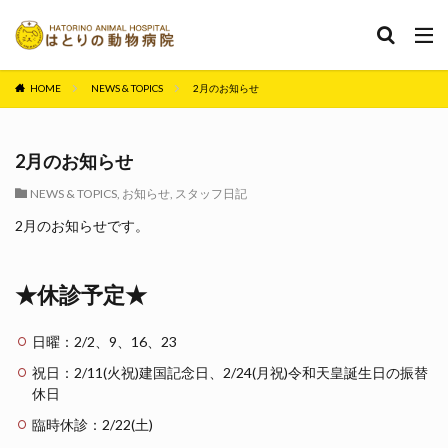
カテゴリー
HOME
NEWS & TOPICS
2月のお知らせ
タグ
2月のお知らせ
セミナー
ペット保険
保険
手術 動物医療
NEWS & TOPICS
,
お知らせ
,
スタッフ日記
歯科 歯石
狂犬病
狂犬病 予防
窓口精算
2月のお知らせです。
縫合糸 手術 動物医療
★休診予定★
検索
日曜：2/2、9、16、23
祝日：2/11(火祝)建国記念日、2/24(月祝)令和天皇誕生日の振替
休日
臨時休診：2/22(土)