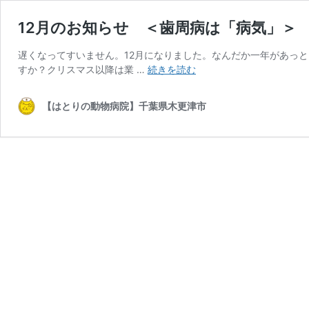
12月のお知らせ ＜歯周病は「病気」＞
遅くなってすいません。12月になりました。なんだか一年があっと
12
すか？クリスマス以降は業 …
続きを読む
月
の
【はとりの動物病院】千葉県木更津市
お
知
ら
せ
＜
歯
周
病
は
「病
気」
＞